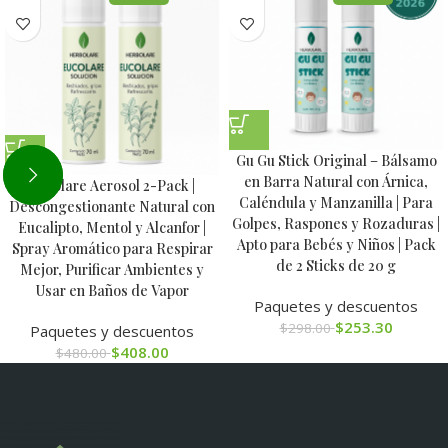
Gu Gu Stick Original – Bálsamo
en Barra Natural con Árnica,
Eucolare Aerosol 2-Pack |
Caléndula y Manzanilla | Para
Descongestionante Natural con
Golpes, Raspones y Rozaduras |
Eucalipto, Mentol y Alcanfor |
Apto para Bebés y Niños | Pack
Spray Aromático para Respirar
de 2 Sticks de 20 g
Mejor, Purificar Ambientes y
Usar en Baños de Vapor
Paquetes y descuentos
$
253.30
$
298.00
Paquetes y descuentos
$
408.00
$
480.00