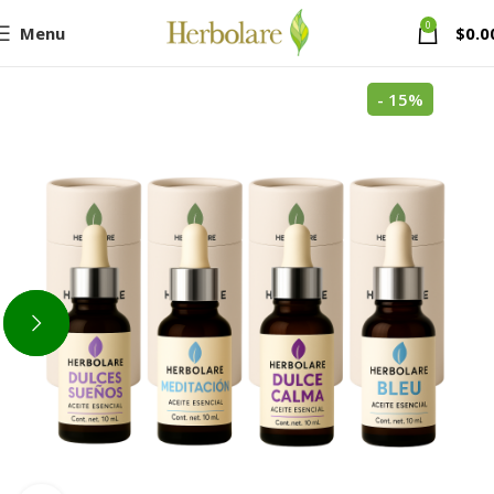
0
Menu
$
0.0
- 15%