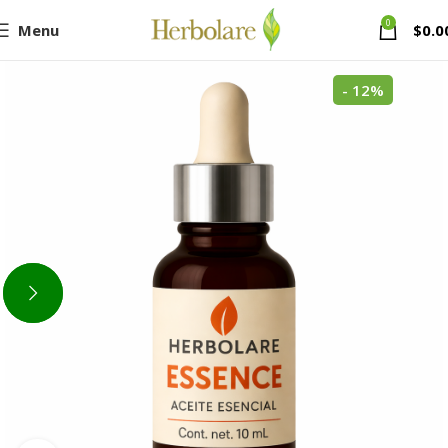
0
Menu
$
0.0
- 12%